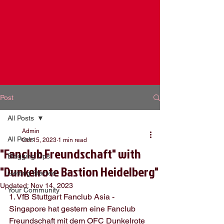
Post
All Posts
Admin
All Posts
Oct 15, 2023
1 min read
"Fanclub Freundschaft" with
Blogging Tips
"Dunkelrote Bastion Heidelberg"
Getting Started
Updated:
Nov 14, 2023
Your Community
1. VfB Stuttgart Fanclub Asia - 
Singapore hat gestern eine Fanclub 
Freundschaft mit dem OFC Dunkelrote 